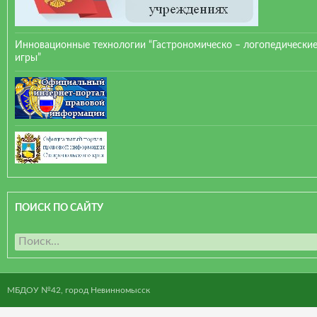
Инновационные технологии “Гастрономическо – логопедически
игры”
ПОИСК ПО САЙТУ
Н
а
й
т
МБДОУ №42, город Невинномысск
и
: