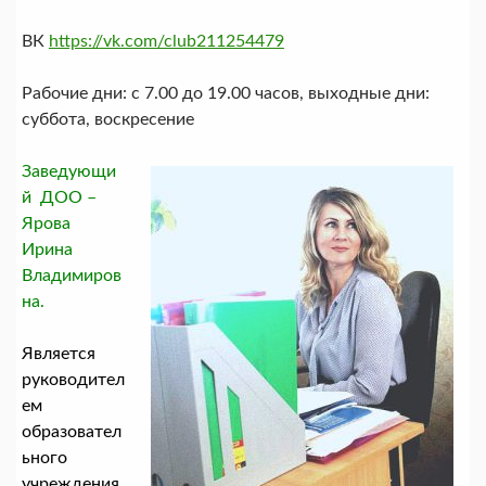
ВК
https://vk.com/club211254479
Рабочие дни: с 7.00 до 19.00 часов, выходные дни:
суббота, воскресение
Заведующи
й ДОО –
Ярова
Ирина
Владимиров
на.
Является
руководител
ем
образовател
ьного
учреждения