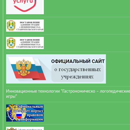
Инновационные технологии “Гастрономическо – логопедически
игры”