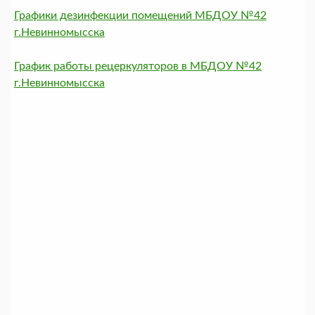
Графики дезинфекции помещений МБДОУ №42
г.Невинномысска
График работы рецеркуляторов в МБДОУ №42
г.Невинномысска