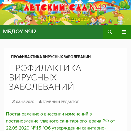
Поиск
МБДОУ №42
ПЕРЕЙТИ
ОСНОВ
К
МЕНЮ
СОДЕРЖИМОМУ
ПРОФИЛАКТИКА ВИРУСНЫХ ЗАБОЛЕВАНИЙ
ПРОФИЛАКТИКА
ВИРУСНЫХ
ЗАБОЛЕВАНИЙ
03.12.2020
ГЛАВНЫЙ РЕДАКТОР
Постановление о внесении изменений в
постановление главного санитарного врача РФ от
22.05.2020 №15 “Об утверждении санитарно-