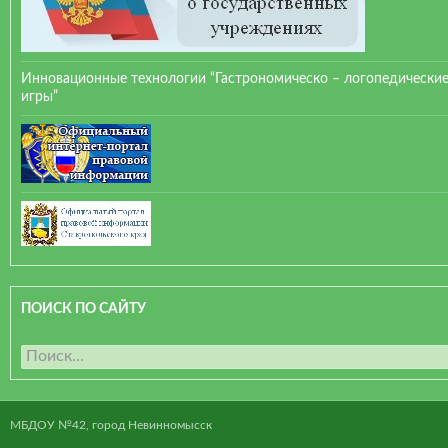
Инновационные технологии “Гастрономическо – логопедически
игры”
ПОИСК ПО САЙТУ
Н
а
й
т
МБДОУ №42, город Невинномысск
и
: