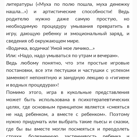
литературы («Муха по полю пошла, муха денежку
нашла…») и артистические способности! Ведь
родителю нужно даже самую простую, но
необходимую процедуру умывания превратить в
игру, дающую ребенку и эмоциональный заряд, и
сведения об окружающем мире.
«Водичка, водичка! Умой мое личико…»
Или: «Надо, надо умываться по утрам и вечерам».
Ведь любому понятно, что эти простые игровые
постановки, все эти пестушки и частушки с успехом
заменяют непонятную и занудную лекцию о «гигиене
и водных процедурах»!
Помимо этого, игра в кукольные представления
может быть использована в психотерапевтических
целях, где основным принципом является «смеяться
не над ребенком, а вместе с ребенком». Поэтому
нужно придумать или выбрать такие пьесы и сказки,
где бы вы вместе могли посмеяться и преодолеть
страхи, болезненную застенчивость ребенка и