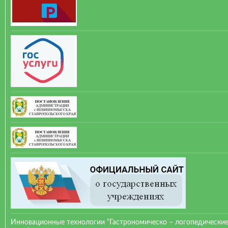
Инновационные технологии “Гастрономическо – логопедически