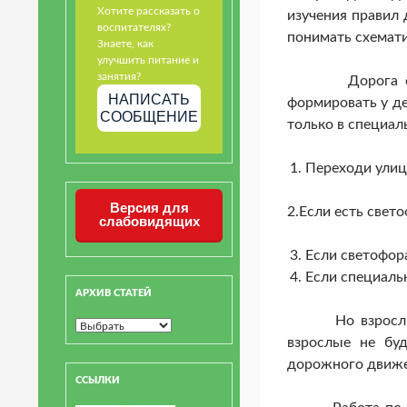
Хотите рассказать о
изучения правил
воспитателях?
понимать схемати
Знаете, как
улучшить питание и
занятия?
Дорога с ребён
НАПИСАТЬ
формировать у де
СООБЩЕНИЕ
только в специал
Переходи улиц
Версия для
2.Если есть свето
слабовидящих
Если светофора
Если специальн
АРХИВ СТАТЕЙ
Но взрослым не
взрослые не бу
дорожного движе
ССЫЛКИ