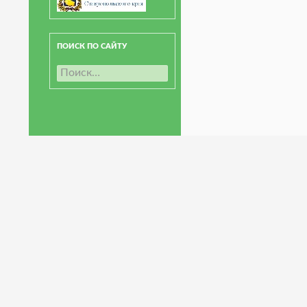
ПОИСК ПО САЙТУ
Н
а
й
т
и
: