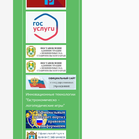
Инновационные технологии
“Гастрономическо –
логопедические игры”