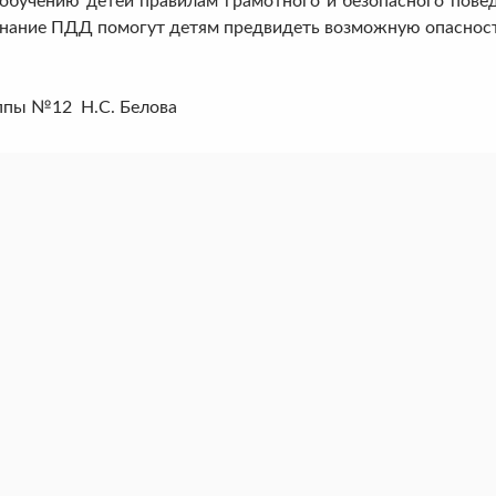
ению детей правилам грамотного и безопасного поведе
нание ПДД помогут детям предвидеть возможную опасность
ппы №12 Н.С. Белова