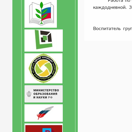
Работа по обуч
каждодневной. З
Воспитатель гру