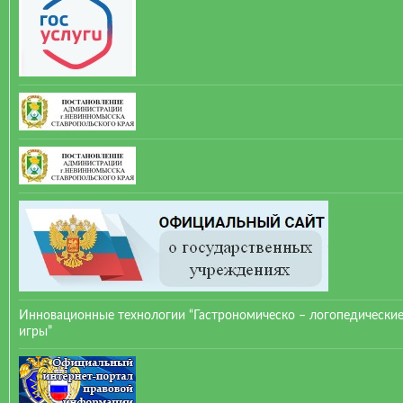
Инновационные технологии “Гастрономическо – логопедически
игры”