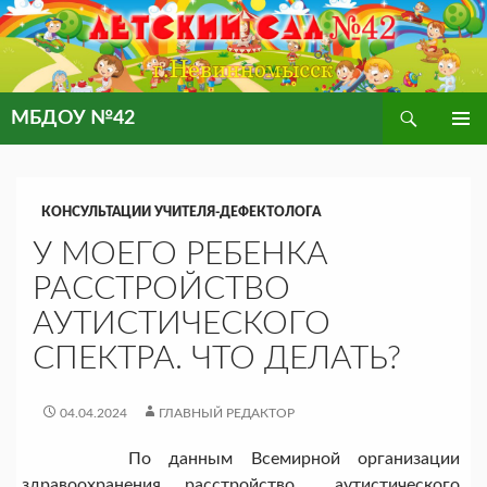
Поиск
МБДОУ №42
ПЕРЕЙТИ
ОСНОВ
К
МЕНЮ
СОДЕРЖИМОМУ
КОНСУЛЬТАЦИИ УЧИТЕЛЯ-ДЕФЕКТОЛОГА
У МОЕГО РЕБЕНКА
РАССТРОЙСТВО
АУТИСТИЧЕСКОГО
СПЕКТРА. ЧТО ДЕЛАТЬ?
04.04.2024
ГЛАВНЫЙ РЕДАКТОР
По данным Всемирной организации
здравоохранения, расстройство аутистического