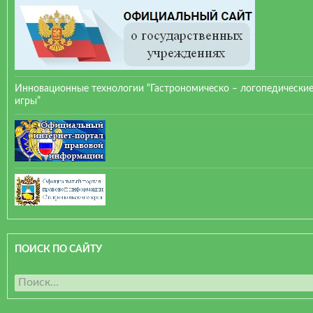
Инновационные технологии “Гастрономическо – логопедически
игры”
ПОИСК ПО САЙТУ
Н
а
й