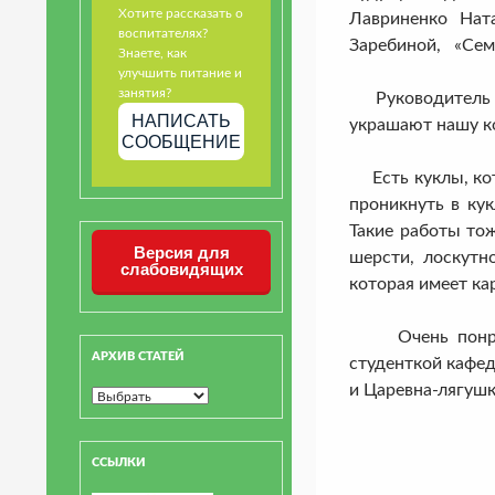
Хотите рассказать о
Лавриненко Нат
воспитателях?
Заребиной, «Семе
Знаете, как
улучшить питание и
занятия?
Руководитель эт
НАПИСАТЬ
украшают нашу ко
СООБЩЕНИЕ
Есть куклы, кото
проникнуть в кук
Такие работы то
Версия для
шерсти, лоскутн
слабовидящих
которая имеет ка
Очень понравил
АРХИВ СТАТЕЙ
студенткой кафе
и Царевна-лягушк
ССЫЛКИ