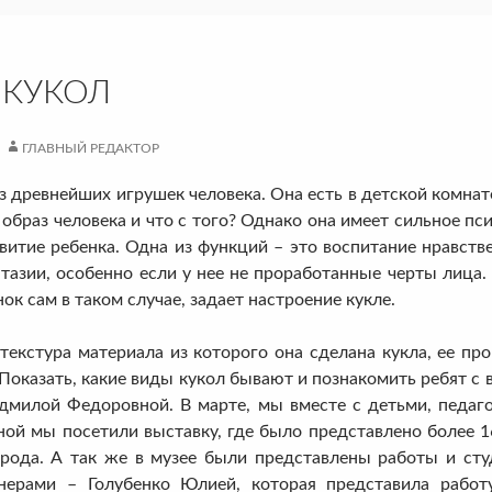
 КУКОЛ
ГЛАВНЫЙ РЕДАКТОР
древнейших игрушек человека. Она есть в детской комнате
у образ человека и что с того? Однако она имеет сильное п
витие ребенка. Одна из функций – это воспитание нравстве
тазии, особенно если у нее не проработанные черты лица.
нок сам в таком случае, задает настроение кукле.
кстура материала из которого она сделана кукла, ее проп
 Показать, какие виды кукол бывают и познакомить ребят с
милой Федоровной. В марте, мы вместе с детьми, педа
ной мы посетили выставку, где было представлено более 1
рода. А так же в музее были представлены работы и ст
нерами – Голубенко Юлией, которая представила работ