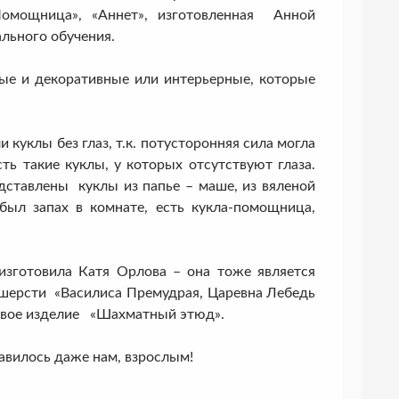
Помощница», «Аннет», изготовленная Анной
льного обучения.
ые и декоративные или интерьерные, которые
уклы без глаз, т.к. потусторонняя сила могла
ть такие куклы, у которых отсутствуют глаза.
дставлены куклы из папье – маше, из вяленой
был запах в комнате, есть кукла-помощница,
готовила Катя Орлова – она тоже является
 шерсти «Василиса Премудрая, Царевна Лебедь
 свое изделие «Шахматный этюд».
авилось даже нам, взрослым!