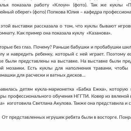
алья показала работу «Клоун» (фото). Так же куклы «
йный оберег» (фото) Попкова Юлия – кафедра профессиона
ой выставки рассказала о том, что куклы бывают игров
мнату. Как пример она показала куклу «Казанова».
рые без глаз. Почему? Раньше бабушки и пробабушки шили к
лу и навредить ребенку, который с ней играет. Поэтому ес
же были представлены на выставке. На выставке были пре
ой мозаики. Есть куклы для наполнения травами, чтобы 
рмашки для расчески и ватных дисков…
ась детям кукла-марионетка «Бабка Ежка», которую из
дры профессионального обучения НГГТИ. Ковер из вяленой
а» изготовила Светлана Акулова. Также она представила и
От представленных игрушек ребята были в восторге. Понр