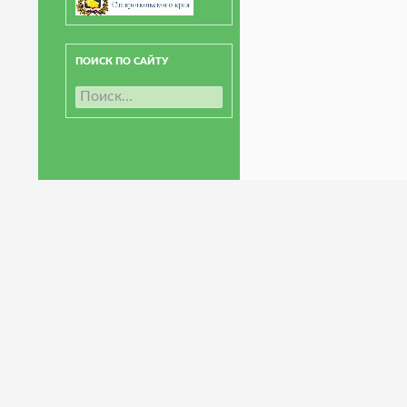
ПОИСК ПО САЙТУ
Н
а
й
т
и
: