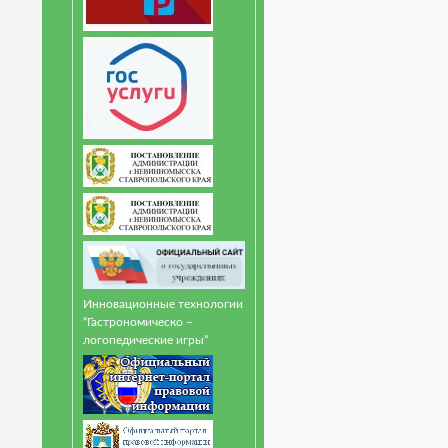
Инновационные технологии
“Гастрономическо –
логопедические игры”