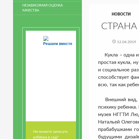
НЕЗАВИСИМАЯ ОЦЕНКА
КАЧЕСТВА
НОВОСТИ
СТРАНА
12.04.2019
Решаем вместе
Кукла – одна из 
простая кукла, н
и социальное раз
способствует фан
всю, так как ребе
Внешний вид, те
психику ребенка.
музея НГГТИ Люд
Натальей Олегов
прабабушками го
Не можете записать
будущими дизай
ребёнка в сад?