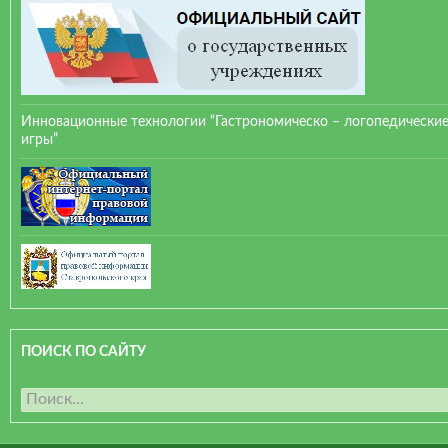
Инновационные технологии “Гастрономическо – логопедически
игры”
ПОИСК ПО САЙТУ
Н
а
й