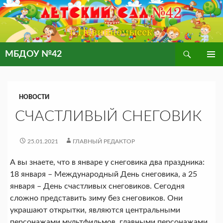
Поиск
МБДОУ №42
ПЕРЕЙТИ
ОСНОВ
К
МЕНЮ
СОДЕРЖИМОМУ
НОВОСТИ
СЧАСТЛИВЫЙ СНЕГОВИК
25.01.2021
ГЛАВНЫЙ РЕДАКТОР
А вы знаете, что в январе у снеговика два праздника:
18 января – Международный День снеговика, а 25
января – День счастливых снеговиков. Сегодня
сложно представить зиму без снеговиков. Они
украшают открытки, являются центральными
персонажами мультфильмов, главными персонажами