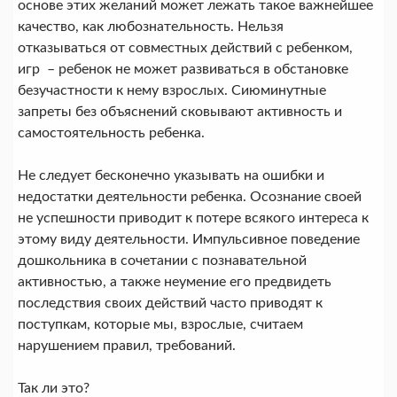
основе этих желаний может лежать такое важнейшее
качество, как лю­бознательность. Нельзя
отказываться от совмест­ных действий с ребенком,
игр – ребенок не может развивать­ся в обстановке
безучастности к нему взрослых. Сиюминутные
запреты без объяс­нений сковывают активность и
самостоятельность ребенка.
Не следует бесконечно указывать на ошибки и
недостатки деятельно­сти ребенка. Осознание своей
не ус­пешности приводит к потере всяко­го интереса к
этому виду деятельно­сти. Импульсивное поведение
дош­кольника в сочетании с познаватель­ной
активностью, а также неумение его предвидеть
последствия своих действий часто приводят к
поступ­кам, которые мы, взрослые, счита­ем
нарушением правил, требований.
Так ли это?