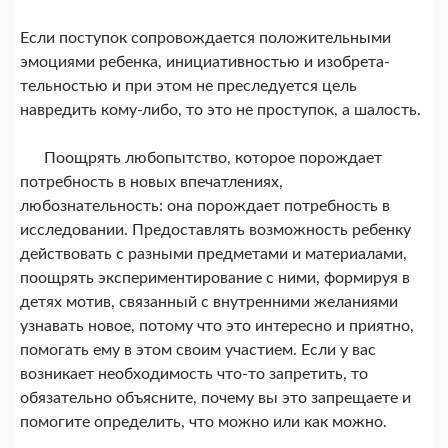
Если поступок сопровождается положительными
эмоциями ребен­ка, инициативностью и изобрета­
тельностью и при этом не пресле­дуется цель
навредить кому-либо, то это не проступок, а шалость.
Поощрять любопытство, которое порождает
потребность в новых впе­чатлениях,
любознательность: она порождает потребность в
исследова­нии. Предоставлять возможность ребен­ку
действовать с разными предмета­ми и материалами,
поощрять экспе­риментирование с ними, формируя в
детях мотив, связанный с внутрен­ними желаниями
узнавать новое, по­тому что это интересно и приятно,
по­могать ему в этом своим участием. Если у вас
возникает необходи­мость что-то запретить, то
обязатель­но объясните, почему вы это запре­щаете и
помогите определить, что можно или как можно.