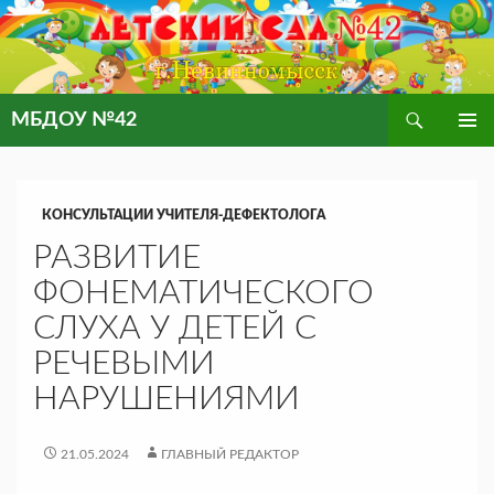
Поиск
МБДОУ №42
ПЕРЕЙТИ
ОСНОВ
К
МЕНЮ
СОДЕРЖИМОМУ
КОНСУЛЬТАЦИИ УЧИТЕЛЯ-ДЕФЕКТОЛОГА
РАЗВИТИЕ
ФОНЕМАТИЧЕСКОГО
СЛУХА У ДЕТЕЙ С
РЕЧЕВЫМИ
НАРУШЕНИЯМИ
21.05.2024
ГЛАВНЫЙ РЕДАКТОР