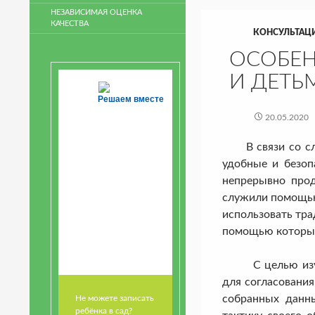
НЕЗАВИСИМАЯ ОЦЕНКА
КАЧЕСТВА
КОНСУЛЬТАЦ
ОСОБЕН
И ДЕТЬ
Решаем вместе
20.05.2020
В связи со слож
удобные и безоп
непрерывно прод
служили помощью 
использовать тр
помощью которых 
С целью изучени
для согласования
собранных данн
Не можете записать
ребёнка в сад?