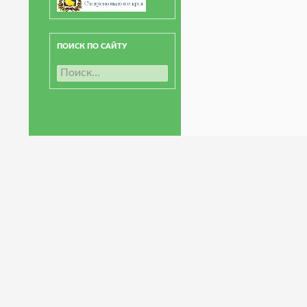
ПОИСК ПО САЙТУ
Н
а
й
т
и
: