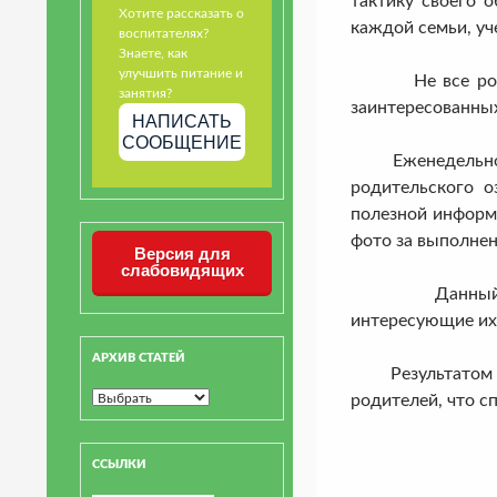
тактику своего 
Хотите рассказать о
каждой семьи, уч
воспитателях?
Знаете, как
улучшить питание и
Не все родител
занятия?
заинтересованных
НАПИСАТЬ
СООБЩЕНИЕ
Еженедельно в с
родительского о
полезной информа
фото за выполнен
Версия для
слабовидящих
Данный вид вза
интересующие их 
АРХИВ СТАТЕЙ
Результатом дис
родителей, что с
ССЫЛКИ