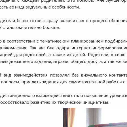
общения с каждым родителем. Это помогло мне лучше ори
есть ее индивидуальные особенности.
и были готовы сразу включиться в процесс общения т
 стало значительно больше.
оответствии с тематическим планированием подбирались
знакомления. Так же благодаря интернет-информирован
цией для родителей, а также их детей. Родители, в свою
ием домашнего задания, играми, общего досуга, а так же ви
имодействия позволял без визуального контакта пр
вопросы, прислать задания для самостоятельной работы с р
танционного взаимодействия стало повышение уровня во
пособствовало развитию их творческой инициативы.