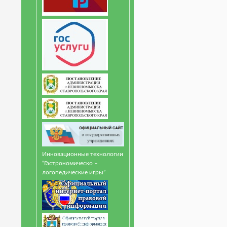
Инновационные технологии
“Гастрономическо –
логопедические игры”