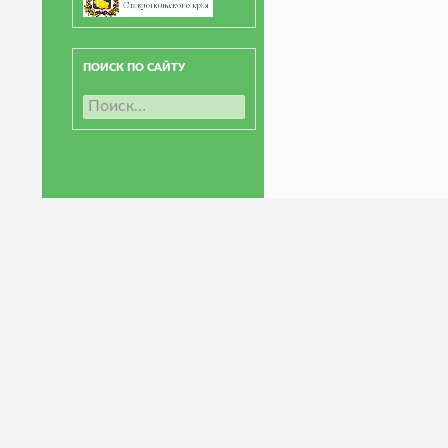
ПОИСК ПО САЙТУ
Н
а
й
т
и
: