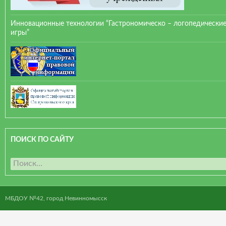
Инновационные технологии “Гастрономическо – логопедически
игры”
ПОИСК ПО САЙТУ
Н
а
й
т
МБДОУ №42, город Невинномысск
и
: