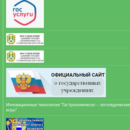
Инновационные технологии “Гастрономическо – логопедически
игры”