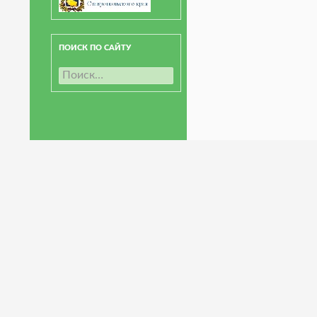
ПОИСК ПО САЙТУ
Н
а
й
т
и
: