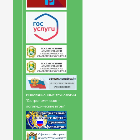
Инновационные технологии
“Гастрономическо –
логопедические игры”