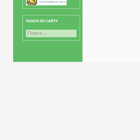
ПОИСК ПО САЙТУ
Н
а
й
т
и
: