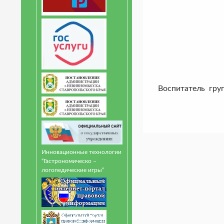
Воспитатель гру
Инновационные технологии
“Гастрономическо –
логопедические игры”