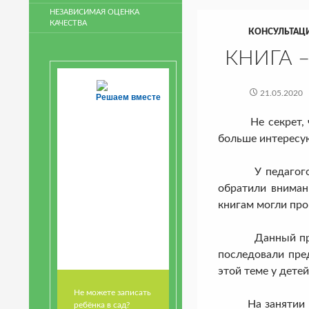
НЕЗАВИСИМАЯ ОЦЕНКА
КАЧЕСТВА
КОНСУЛЬТАЦ
КНИГА 
21.05.2020
Решаем вместе
Не секрет, что 
больше интересую
У педагогов на
обратили вниман
книгам могли про
Данный проект н
последовали пре
этой теме у дет
Не можете записать
На занятии по 
ребёнка в сад?