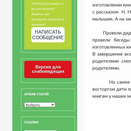
Хотите рассказать о
изготовлении кни
воспитателях?
с рассказом Н. 
Знаете, как
малышек. А на з
улучшить питание и
занятия?
НАПИСАТЬ
Провели дидакти
СООБЩЕНИЕ
провели беседы
изготовленных к
В завершение вс
родителями смог
Версия для
родителями.
слабовидящих
Но самое интер
восторгом дети п
АРХИВ СТАТЕЙ
книгам у наших м
ССЫЛКИ