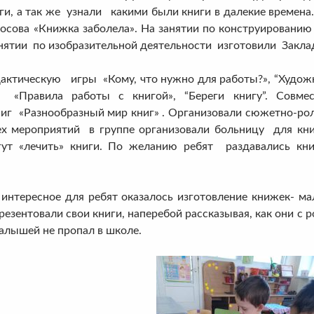
ги, а так же узнали какими были книги в далекие времен
Носова «Книжка заболела». На занятии по конструированию
анятии по изобразительной деятельности изготовили Закла
ческую игры «Кому, что нужно для работы?», “Художники
 «Правила работы с книгой», “Береги книгу”. Совме
ниг «Разнообразный мир книг» . Организовали сюжетно-ро
ех мероприятий в группе организовали больницу для кни
ут «лечить» книги. По желанию ребят раздавались кни
есное для ребят оказалось изготовление книжек- малы
резентовали свои книги, наперебой рассказывая, как они с р
алышей не пропал в школе.