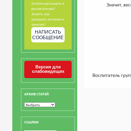
Хотите рассказать о
Значит, весна у
воспитателях?
Знаете, как
улучшить питание и
занятия?
НАПИСАТЬ
СООБЩЕНИЕ
Версия для
слабовидящих
Воспитатель гру
АРХИВ СТАТЕЙ
ССЫЛКИ