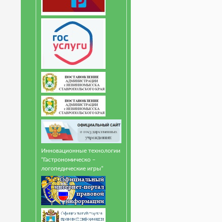
Инновационные технологии
“Гастрономическо –
логопедические игры”