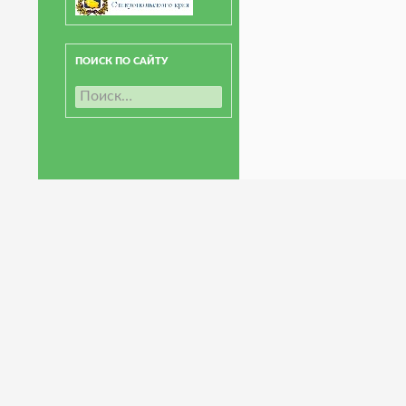
ПОИСК ПО САЙТУ
Н
а
й
т
и
: