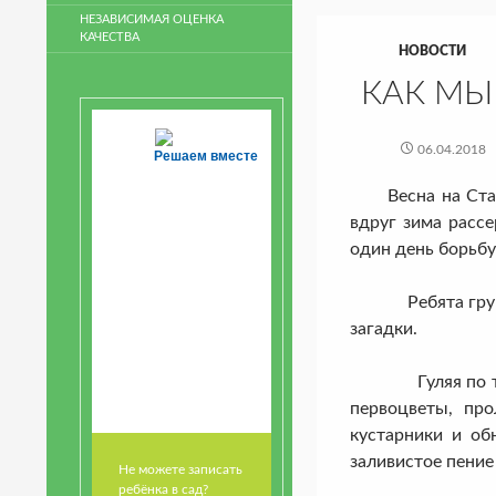
НЕЗАВИСИМАЯ ОЦЕНКА
КАЧЕСТВА
НОВОСТИ
КАК МЫ
06.04.2018
Решаем вместе
Весна на Ставро
вдруг зима расс
один день борьбу
Ребята группы №
загадки.
Гуляя по террит
первоцветы, про
кустарники и об
заливистое пение
Не можете записать
ребёнка в сад?