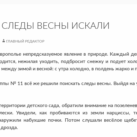
 СЛЕДЫ ВЕСНЫ ИСКАЛИ
ГЛАВНЫЙ РЕДАКТОР
полье непредсказуемое явление в природе. Каждый день 
ердится, нежилая уходить, подбросит снежку и подует хол
 между зимой и весной: с утра холодно, в полдень жарко и п
 11 всё же решили поискать следы весны. Выйдя на ули
ории детского сада, обратили внимание на позеленевш
лески. Увидели, как пробиваются из земли нарциссы, т
наружили набухшие почки. Потом слушали весёлое щебет
 дрозда.