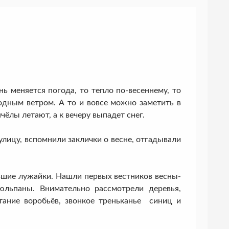
меняется погода, то тепло по-весеннему, то
одным ветром. А то и вовсе можно заметить в
чёлы летают, а к вечеру выпадет снег.
цу, вспомнили заклички о весне, отгадывали
ие лужайки. Нашли первых вестников весны-
юльпаны. Внимательно рассмотрели деревья,
ание воробьёв, звонкое треньканье синиц и