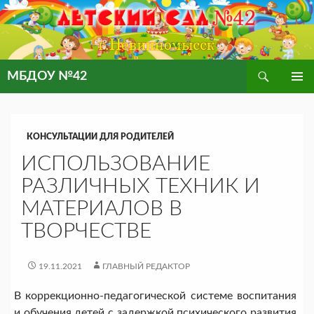
Поиск
МБДОУ №42
ПЕРЕЙТИ
ОСНОВ
К
МЕНЮ
СОДЕРЖИМОМУ
КОНСУЛЬТАЦИИ ДЛЯ РОДИТЕЛЕЙ
ИСПОЛЬЗОВАНИЕ
РАЗЛИЧНЫХ ТЕХНИК И
МАТЕРИАЛОВ В
ТВОРЧЕСТВЕ
19.11.2021
ГЛАВНЫЙ РЕДАКТОР
В коррекционно-педагогической системе воспитания
и обучения детей с задержкой психического развития