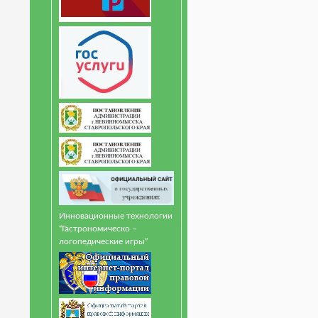
Инновационные технологии
“Гастрономическо –
логопедические игры”