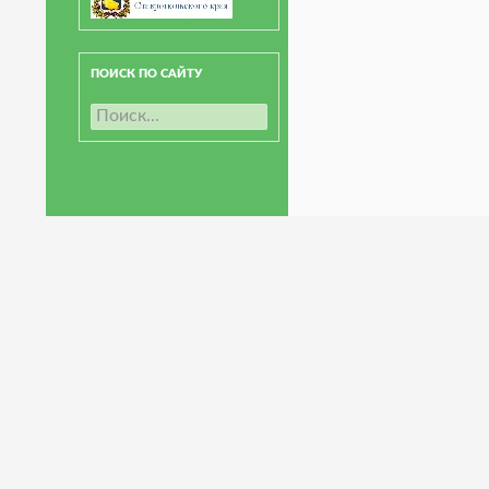
ПОИСК ПО САЙТУ
Н
а
й
т
и
: