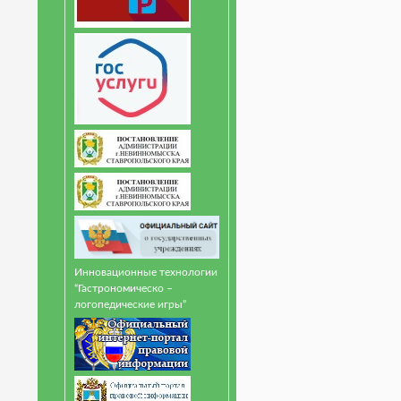
Инновационные технологии
“Гастрономическо –
логопедические игры”