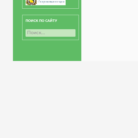
ПОИСК ПО САЙТУ
Н
а
й
т
и
: