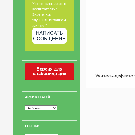
Хотите рассказать о
воспитателях?
Знаете, как
улучшить питание и
занятия?
НАПИСАТЬ
СООБЩЕНИЕ
Версия для
слабовидящих
Учитель-дефекто
АРХИВ СТАТЕЙ
ССЫЛКИ