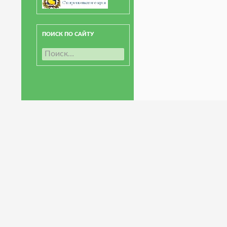
ПОИСК ПО САЙТУ
Н
а
й
т
и
: