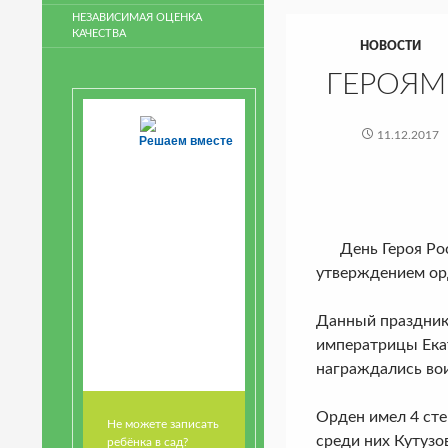
НЕЗАВИСИМАЯ ОЦЕНКА
КАЧЕСТВА
НОВОСТИ
ГЕРОЯМ
11.12.2017
Решаем вместе
День Героя Росси
утверждением ор
Данный праздник 
императрицы Екат
награждались вои
Орден имел 4 сте
Не можете записать
среди них Кутузо
ребёнка в сад?