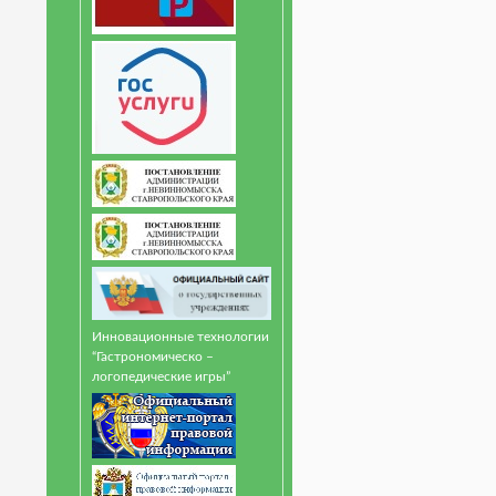
Инновационные технологии
“Гастрономическо –
логопедические игры”