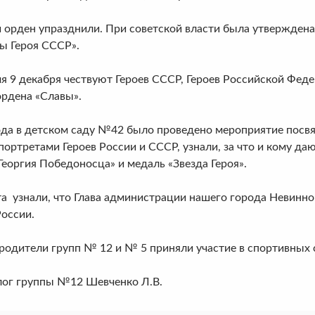
орден упразднили. При советской власти была утверждена
ы Героя СССР».
я 9 декабря чествуют Героев СССР, Героев Российской Феде
ордена «Славы».
ода в детском саду №42 было проведено мероприятие посвя
портретами Героев России и СССР, узнали, за что и кому д
Георгия Победоносца» и медаль «Звезда Героя».
та узнали, что Глава администрации нашего города Невин
России.
 родители групп № 12 и № 5 приняли участие в спортивных 
лог группы №12 Шевченко Л.В.