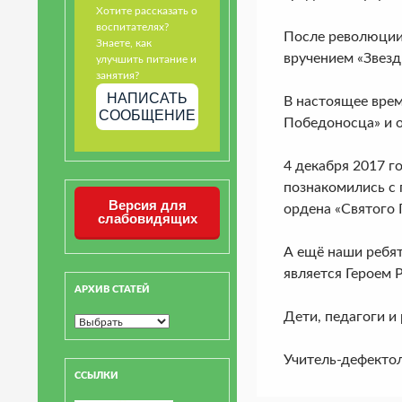
Хотите рассказать о
воспитателях?
После революции 
Знаете, как
вручением «Звезд
улучшить питание и
занятия?
НАПИСАТЬ
В настоящее врем
СООБЩЕНИЕ
Победоносца» и 
4 декабря 2017 г
познакомились с 
Версия для
ордена «Святого 
слабовидящих
А ещё наши ребя
является Героем 
АРХИВ СТАТЕЙ
Дети, педагоги и
Учитель-дефекто
ССЫЛКИ