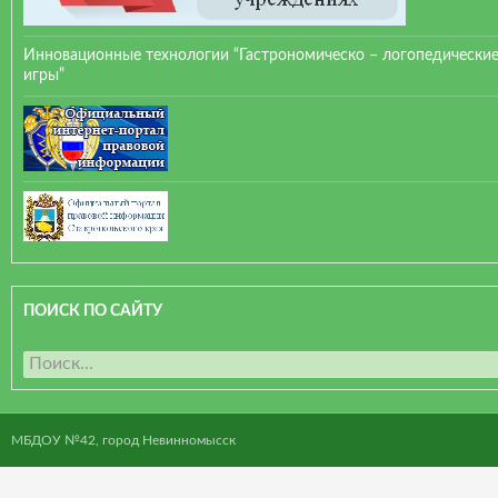
Инновационные технологии “Гастрономическо – логопедически
игры”
ПОИСК ПО САЙТУ
Н
а
й
т
МБДОУ №42, город Невинномысск
и
: