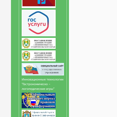
Инновационные технологии
“Гастрономическо –
логопедические игры”