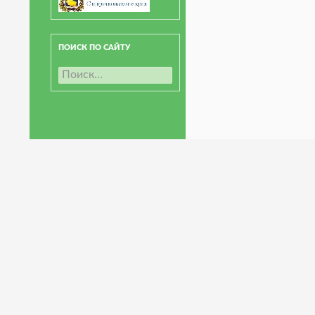
ПОИСК ПО САЙТУ
Н
а
й
т
и
: