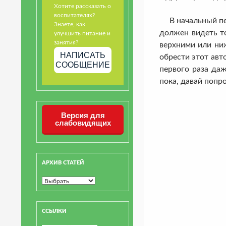
Хотите рассказать о
воспитателях?
В начальный пер
Знаете, как
должен видеть то
улучшить питание и
занятия?
верхними или ниж
НАПИСАТЬ
обрести этот авт
СООБЩЕНИЕ
первого раза даж
пока, давай попр
Версия для
слабовидящих
АРХИВ СТАТЕЙ
ССЫЛКИ