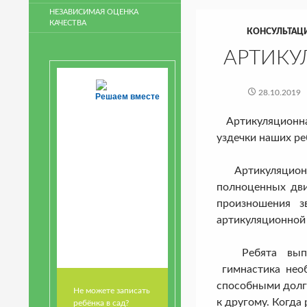
НЕЗАВИСИМАЯ ОЦЕНКА
КАЧЕСТВА
КОНСУЛЬТАЦ
АРТИКУ
28.10.2019
Решаем вместе
Артикуляционная
уздечки наших ре
Артикуляционная
полноценных дви
произношения з
артикуляционной
Ребята выполня
гимнастика нео
способными долг
Не можете записать
к другому. Когда 
ребёнка в сад?