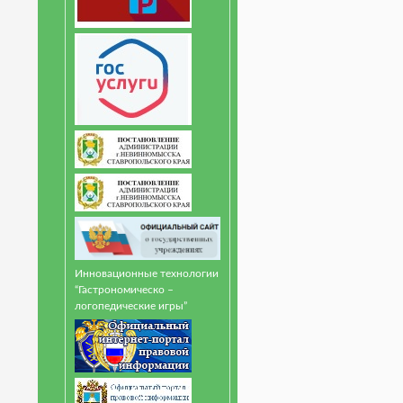
Инновационные технологии
“Гастрономическо –
логопедические игры”