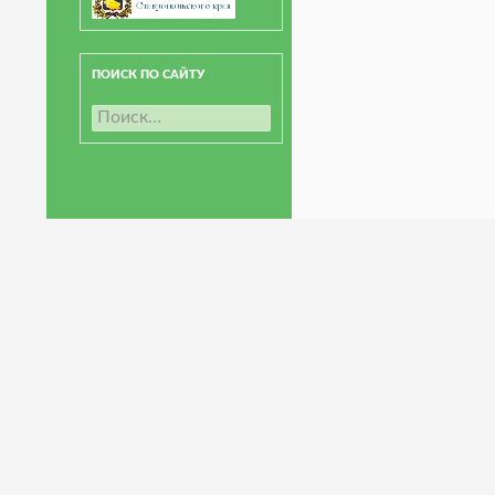
ПОИСК ПО САЙТУ
Н
а
й
т
и
: