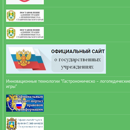
Инновационные технологии “Гастрономическо – логопедически
игры”